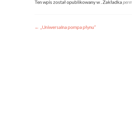
Ten wpis został opublikowany w . Zakładka
perm
Nawigacja
←
„Uniwersalna pompa płynu”
wpisu